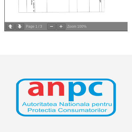
Page
1
/
3
Zoom
100%