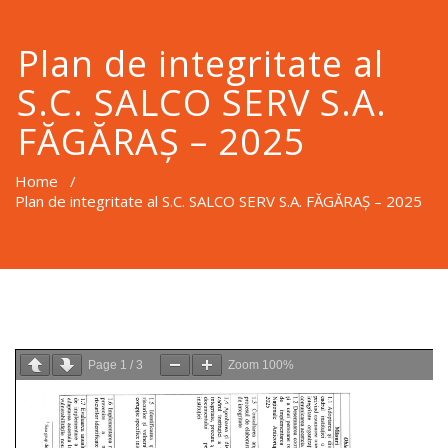
Plan de integritate al
S.C. SALCO SERV S.A.
FĂGĂRAȘ – 2025
Home
/
Plan de integritate al S.C. SALCO SERV S.A. FĂGĂRAȘ – 2025
Page
1
/
3
Zoom
100%