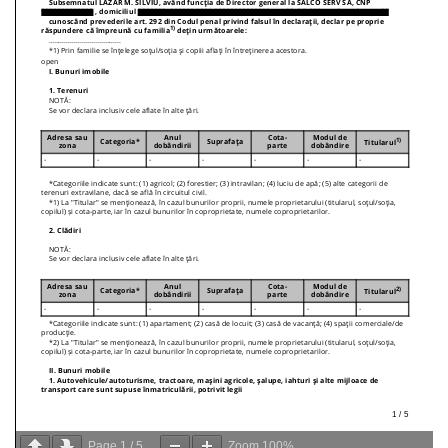
Page
1
/
5
Zoom
100%