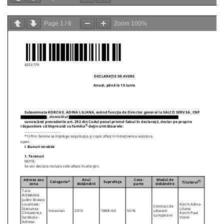
Page
1
/
6
Zoom
100%