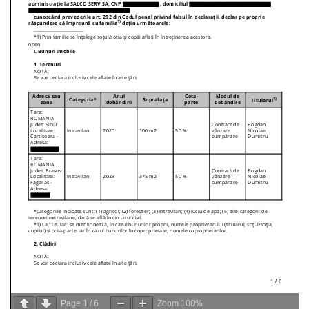
Page
1
/
6
Zoom
100%