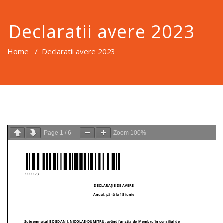
Declaratii avere 2023
Home
/
Declaratii avere 2023
Page
1
/
6
Zoom
100%