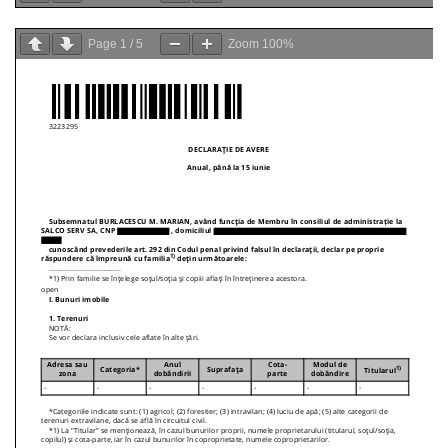
Page
1
/
5
Zoom
100%