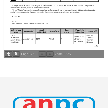
Page
1
/
6
Zoom
100%