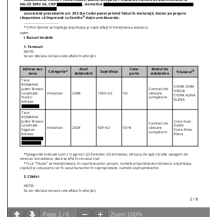
Page
1
/
6
Zoom
100%